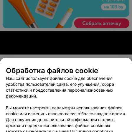
Обработка файлов cookie
О проекте
Новости проекта
Размещение рекламы
Наш сайт использует файлы cookie для обеспечения
Вакансии
Публичный договор
Способы оплаты
удобства пользователей сайта, его улучшения, сбора
статистики и предоставления персонализированных
Публичный договор по использованию сервиса
рекомендаций.
«Афиша»
Пользовательское соглашение
Вы можете настроить параметры использования файлов
cookie или изменить свое согласие в более позднее время.
Написать в поддержку
Для получения дополнительной информации о целях,
Связаться по вопросам сотрудничества
сроках и порядке использования файлов cookie вы
Написать руководителю relax.by
можете ознакомиться с нашей
Политикой обработки