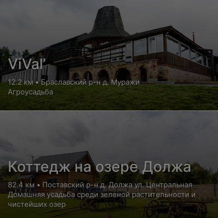
ViVal’
12.2 км • Браславский р-н д. Муражи
Агроусадьба
Коттедж на озере Должа
82.4 км • Поставский р-н д. Должа ул. Центральная
Домашняя усадьба среди зеленой растительности и
чистейших озер