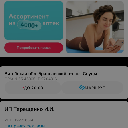
Витебская обл. Браславский р-н оз. Снуды
GPS: N 55.46305, E 27.04816
ДО 20:00
МАРШРУТ
ИП Терещенко И.И.
УНП: 192706366
На правах рекламы